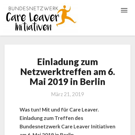
Toggl
Navig
Einladung
Einladung zum
zum
Netzwerktreffen
Netzwerktreffen am 6.
am
Mai 2019 in Berlin
6.
Mai
2019
März 21, 2019
in
Berlin
Was tun! Mit und für Care Leaver.
Einladung zum Treffen des
Bundesnetzwerk Care Leaver Initiativen
am 6. Mai 2019 in Berlin