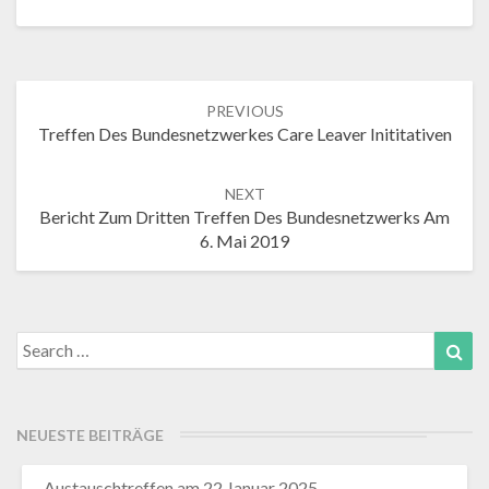
Post
PREVIOUS
navigation
Treffen Des Bundesnetzwerkes Care Leaver Inititativen
NEXT
Bericht Zum Dritten Treffen Des Bundesnetzwerks Am
6. Mai 2019
Search
Sea
for:
NEUESTE BEITRÄGE
Austauschtreffen am 22 Januar 2025