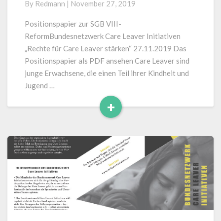
By
Redmann
|
November 27, 2019
Leaver
stärken
Positionspapier zur SGB VIII-
–
ReformBundesnetzwerk Care Leaver Initiativen
Positionspapier
„Rechte für Care Leaver stärken“ 27.11.2019 Das
zur
Positionspapier als PDF ansehen Care Leaver sind
SGB
junge Erwachsene, die einen Teil ihrer Kindheit und
VIII-
Reform
Jugend …
+
Read
More