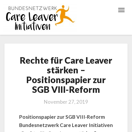
Toggl
Navig
Rechte
Rechte für Care Leaver
für
Care
stärken –
Leaver
Positionspapier zur
stärken
–
SGB VIII-Reform
Positionspapier
zur
November 27, 2019
SGB
VIII-
Positionspapier zur SGB VIII-Reform
Reform
Bundesnetzwerk Care Leaver Initiativen